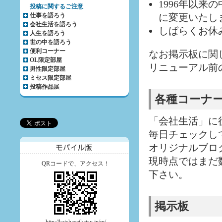
1996年以
投稿に関するご注意
仕事を語ろう
に変更いたし
会社生活を語ろう
しばらくお休
人生を語ろう
世の中を語ろう
便利コーナー
なお掲示板に関
OL限定部屋
リニューアル前
男性限定部屋
ミセス限定部屋
投稿作品展
各種コーナ
「会社生活」に
毎日チェックし
オリジナルブロ
現時点ではまだ
QRコードで、アクセス！
下さい。
掲示板