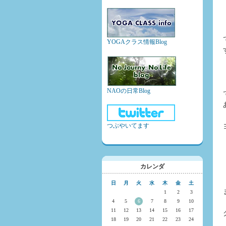
YOGAクラス情報Blog
NAOの日常Blog
つぶやいてます
カレンダ
日
月
火
水
木
金
土
1
2
3
4
5
6
7
8
9
10
11
12
13
14
15
16
17
18
19
20
21
22
23
24