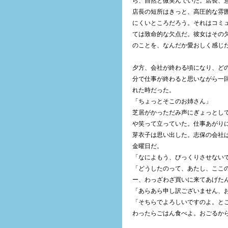
ら、自然と微笑んでいた。店長、
店長の短所はきっと、高圧的な雰
にくいところだろう。それはコミ
ては致命的な欠点だ。彼女はその
のことを、なんだか愛おしく感じ
夕方、会社が終わる頃になり、ど
分で仕事が終わると思いながら一
れた時だった。
「ちょっとそこのお姉さん」
芝居がかっただみ声にぎょっとし
や笑って立っていた。仕事あがり
芽衣子は思い出した。志保の会社
金曜日だ。
「なによもう、びっくりさせない
「どうしたのって、あたし、ここ
ー、わっざわざ買いに来てあげた
「あらあら申し訳ございません、
「そちらでよろしいですのよ。と
わったらごはん食べよ。おごるか