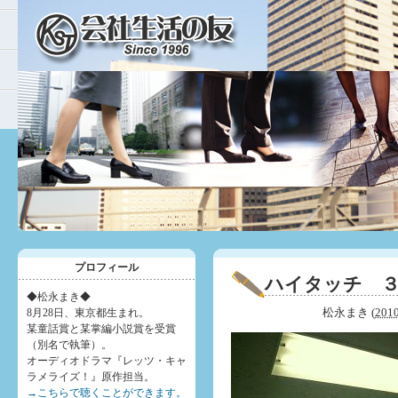
プロフィール
ハイタッチ 
◆松永まき◆
松永まき
(
201
8月28日、東京都生まれ。
某童話賞と某掌編小説賞を受賞
（別名で執筆）。
オーディオドラマ『レッツ・キャ
ラメライズ！』原作担当。
→こちらで聴くことができます。