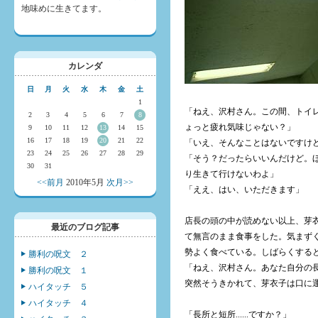
地味めに生きてます。
カレンダ
日
月
火
水
木
金
土
1
「ねえ、沢村さん。この間、トイ
2
3
4
5
6
7
8
ょっと疲れ気味じゃない？」
9
10
11
12
13
14
15
16
17
18
19
20
21
22
「いえ、そんなことはないですけど...
23
24
25
26
27
28
29
「そう？だったらいいんだけど。
30
31
り生きて行けないわよ」
<<前月
2010年5月
次月>>
「ええ、はい、いただきます」
店長の頭の中が読めない以上、芽
最近のブログ記事
て無言のまま食事をした。気まず
勢よく食べている。しばらくする
勝利の呪文 ２
「ねえ、沢村さん。あなた自分の
勝利の呪文 １
突然そうきかれて、芽衣子は口に
ハイタッチ ５
ハイタッチ ４
「長所と短所......ですか？」