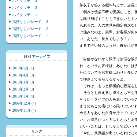
ハイタッチ ３
芽衣子が答える暇を与えず、店長
ハイタッチ ２
「弱みは優柔不断で臆病なこと。
ハイタッチ １
は叱り飛ばすこともできないとナ
指揮なしパレード ３
もあるの。人の意見を固定観念な
指揮なしパレード ２
ば強みなのよ。実際、お客様が何
指揮なしパレード １
い。あなた、長女でしょう？」
まるで占い師のようだ。確かに芽
月別
アーカイブ
「自信がないから派手で無理な販
わ、というお客様は、あなたには
2010年5月 (1)
たについてるお客様はわりと多い
2010年4月 (3)
で押さえてもらえるからよ」
2010年3月 (3)
「それは、もっと積極的な販売を
2010年2月 (3)
「そうとも言えるし違うとも言え
2010年1月 (4)
そういうタイプの人を逃している
2009年12月 (4)
まうのもこの店にいる限りはいい
2009年11月 (4)
める力をあなた自身が持っていた
い。お得意がつく力はもともとあ
ということは、もしかして近いう
リンク
「やだ、異動話が出ているわけじゃな