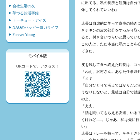
に出てる。私の長所と短所は自分
会社生活の友
像してくれていいわ」
芋づる的活字録
トーキョー・デイズ
店長は自虐的に笑って食事の続き
NAOのハッピーヨガライフ
きチキンの皮の部分をすっかり取
Forever Young
ると、付き合いづらいと思ってい
この人は、ただ本当に私のことを
てきた。
モバイル版
皮を残して食べ終えた店長は、コ
QRコードで、アクセス！
「ねえ、沢村さん。あなた仕事以
「え？」
「自分ひとりで考えてばかりだと
うなりしないと。最後は自分で結
のよ」
「ええ」
「話を聞いてもらえる友達、いる
くけれど......。じゃあ、私は
い」
店長はトレーを持って、そそくさ