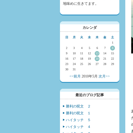
地味めに生きてます。
カレンダ
日
月
火
水
木
金
土
1
2
3
4
5
6
7
8
9
10
11
12
13
14
15
16
17
18
19
20
21
22
23
24
25
26
27
28
29
30
31
<<前月
2010年5月
次月>>
最近のブログ記事
勝利の呪文 ２
勝利の呪文 １
ハイタッチ ５
ハイタッチ ４