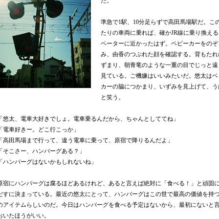
た。
準急で
1
駅、
10
分足らずで高田馬場駅だ。こ
たりの車両に乗れば、確か
JR
線に乗り換える
ベーターに近かったはず。ベビーカーをのぞ
み、由香のつぶれた顔を確認する。背もたれ
ずまり、朝青竜のような一重の目でじっと遠
見ている。ご機嫌はいいみたいだ。悠太はベ
カーの脇につかまり、いずみを見上げて、う
と笑う。
「悠太、電車大好きでしょ。電車乗るんだから、ちゃんとしててね」
「電車好きー。どこ行こっか」
「高田馬場まで行って、違う電車に乗って、原宿で降りるんだよ」
「そこさー、ハンバーグある？」
「ハンバーグはないかもしれないね」
原宿にハンバーグは腐るほどあるけれど、あると言えば絶対に「食べる！」と頑固
だすに決まっている。最近の悠太にとって、ハンバーグはこの世で最高の価値を持
のアイテムらしいのだ。今日はハンバーグを食べる予定はないから、最初にないと
おいたほうがいい。