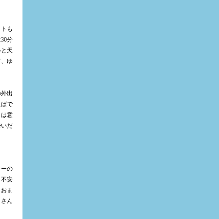
ットも
は
30
分
いと天
て、ゆ
の外出
えばで
日は意
勢いだ
カーの
、不安
、おま
くさん