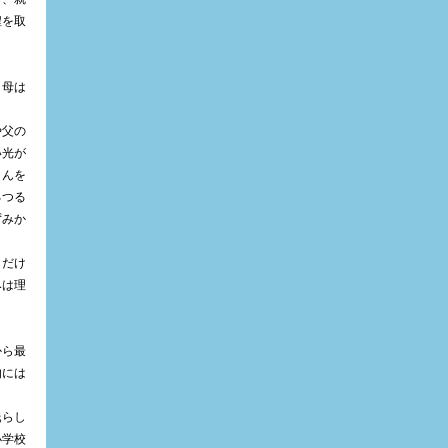
程を取
、母は
や父の
い光が
とんを
るつる
ずみか
とだけ
みは理
から最
的には
氏らし
小学校