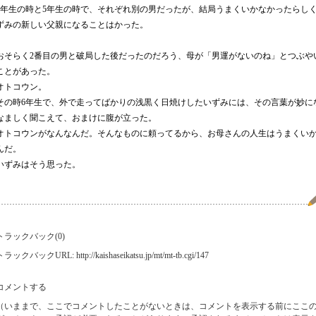
年生の時と
5
年生の時で、それぞれ別の男だったが、結局うまくいかなかったらし
ずみの新しい父親になることはかった。
おそらく
2
番目の男と破局した後だったのだろう、母が「男運がないのね」とつぶや
ことがあった。
オトコウン。
その時
6
年生で、外で走ってばかりの浅黒く日焼けしたいずみには、その言葉が妙に
なましく聞こえて、おまけに腹が立った。
オトコウンがなんなんだ。そんなものに頼ってるから、お母さんの人生はうまくい
んだ。
いずみはそう思った。
トラックバック(0)
ラックバックURL: http://kaishaseikatsu.jp/mt/mt-tb.cgi/147
コメントする
（いままで、ここでコメントしたことがないときは、コメントを表示する前にここ