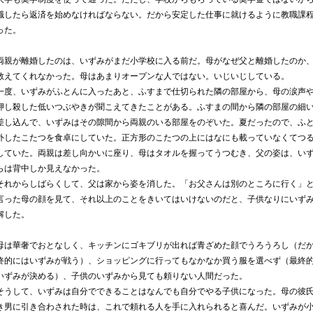
職したら返済を始めなければならない。だから安定した仕事に就けるように教職課
った。
両親が離婚したのは、いずみがまだ小学校に入る前だ。母がなぜ父と離婚したのか
教えてくれなかった。母はあまりオープンな人ではない。いじいじしている。
一度、いずみがふとんに入ったあと、ふすまで仕切られた隣の部屋から、母の涙声
押し殺した低いつぶやきが聞こえてきたことがある。ふすまの間から隣の部屋の細
差し込んで、いずみはその隙間から両親のいる部屋をのぞいた。夏だったので、ふ
外したこたつを食卓にしていた。正方形のこたつの上にはなにも載っていなくてつ
していた。両親は差し向かいに座り、母はタオルを握ってうつむき、父の姿は、い
らは背中しか見えなかった。
それからしばらくして、父は家から姿を消した。「お父さんは別のところに行く」
言った母の顔を見て、それ以上のことをきいてはいけないのだと、子供なりにいず
解した。
母は華奢でおとなしく、キッチンにゴキブリが出れば青ざめた顔でうろうろし（だ
終的にはいずみが戦う）、ショッピングに行ってもなかなか買う服を選べず（最終
いずみが決める）、子供のいずみから見ても頼りない人間だった。
そうして、いずみは自分でできることはなんでも自分でやる子供になった。母の彼
き男に引き合わされた時は、これで頼れる人を手に入れられると喜んだ。いずみが