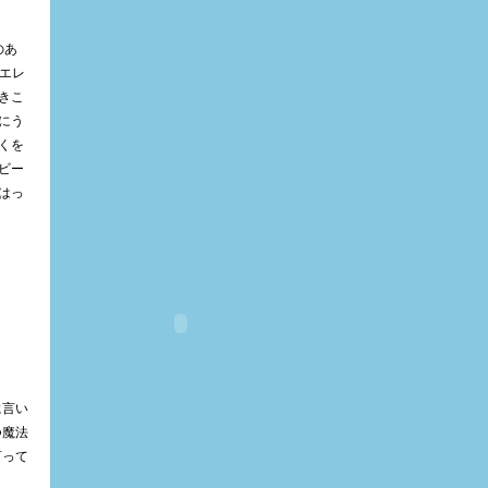
のあ
エレ
きこ
にう
くを
ビー
はっ
に言い
つ魔法
言って