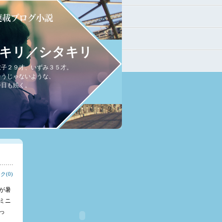
キリ／シタキリ
衣子２９才、いずみ３５才。
そうじゃないような、
今日も続く。
(0)
が暑
ミニ
っ