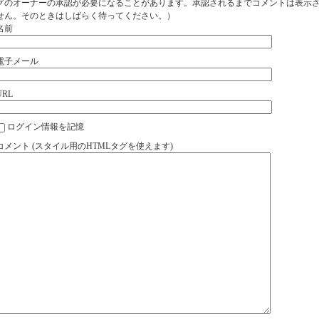
グのオーナーの承認が必要になることがあります。承認されるまでコメントは表示
せん。そのときはしばらく待ってください。）
名前
電子メール
URL
ログイン情報を記憶
コメント (スタイル用のHTMLタグを使えます)