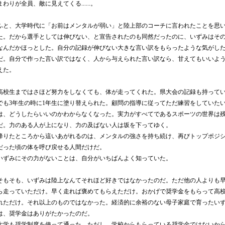
まわりが全員、敵に見えてくる
......
。
ふと、大学時代に「お前はメンタルが弱い」と陸上部のコーチに言われたことを思
た。だから選手としては伸びない、と宣告されたのも同然だったのに、いずみはそ
なんだかほっとした。自分の記録が伸びない大きな言い訳をもらったような気がし
だ。自分で作った言い訳ではなく、人から与えられた言い訳なら、甘えてもいいよ
えた。
高校生まではさほど努力をしなくても、体が走ってくれた。県大会の記録も持って
でも
3
年生の時に
1
年生に塗り替えられた。顧問の指導に従ってただ練習をしていた
は、どうしたらいいのかわからなくなった。実力がすべてであるスポーツの世界は
だ。力のある人が上になり、力の及ばない人は坂を下ってゆく。
降りたところから這いあがれるのは、メンタルの強さを持ち続け、再びトップポジ
だった頃の体を呼び戻せる人間だけだ。
いずみにその力がないことは、自分がいちばんよく知っていた。
そもそも、いずみは陸上なんてそれほど好きではなかったのだ。ただ他の人よりも
ら走っていただけ。早く走れば褒めてもらえただけ。おかげで奨学金をもらって高
れただけ。それ以上のものではなかった。経済的に余裕のない母子家庭で育ったい
は、奨学金はありがたかったのだ。
大学も奨学制度を使って通った。ただし、学校からもらっている奨学金ではないか