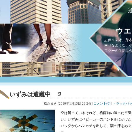
ウエ
志保２７才、芽
幸せなような、
フツーの生活は
いずみは遭難中 ２
松永まき
(
2010年1月13日 23:24
)
|
コメント(0)
|
トラックバック
空は曇っているけれど、梅雨前の湿った空気
い。いずみはベビーカーのハンドルにかけた
バッグからハンカチを出して、額の汗をぬぐ