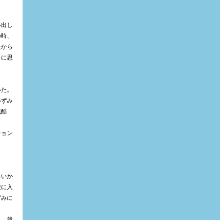
い出し
の時、
たから
うに思
いた。
いずみ
残酷
ション
早いか
校に入
ずみに
ら、就